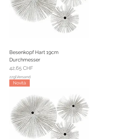
Besenkopf Hart 19cm
Durchmesser
Prezzo
42,65 CHF
zzgl.Versand
Novità