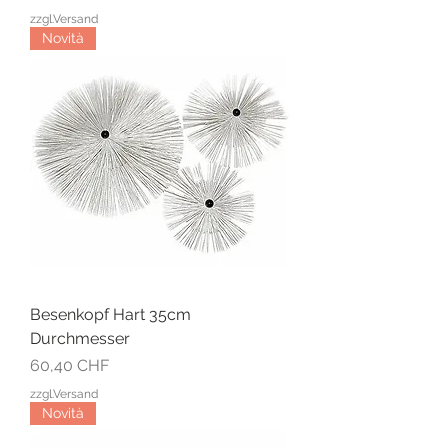
zzgl.Versand
Novità
Besenkopf Hart 35cm
Durchmesser
Prezzo
60,40 CHF
zzgl.Versand
Novità