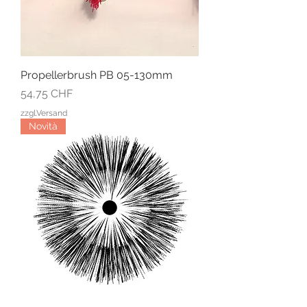
Propellerbrush PB 05-130mm
Prezzo
54,75 CHF
zzgl.Versand
Novità