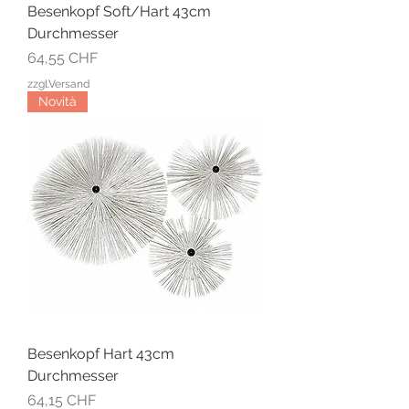
Besenkopf Soft/Hart 43cm
Durchmesser
Prezzo
64,55 CHF
zzgl.Versand
Novità
Besenkopf Hart 43cm
Durchmesser
Prezzo
64,15 CHF