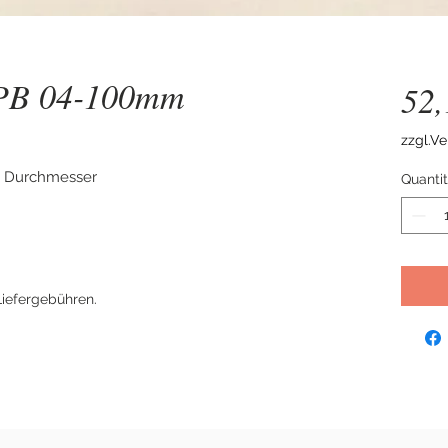
 PB 04-100mm
52
zzgl.V
m Durchmesser
Quanti
Liefergebühren.