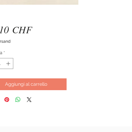
Prezzo
,10 CHF
ersand
tà
*
Aggiungi al carrello